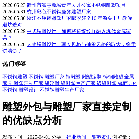
2026-06-23
衢州市智慧新城青年人才公寓不锈钢雕塑项目
2026-05-31
杭州彩色不锈钢座凳雕塑厂家
2026-05-30
浙江不锈钢雕塑厂家哪家好？16 年源头工厂教你
避坑选对
2026-05-29
中式铜雕设计：如何将传统纹样融入现代金属家
具？
2026-05-28
人物铜雕设计：写实风格与抽象风格的取舍，终于
讲清楚了
热门标签
不锈钢雕塑
不锈钢
雕塑厂家
铜雕塑
雕塑定制
铸铜雕塑
金属
家具
雕塑定制厂家
铜浮雕
铜雕塑生产厂家
锻铜雕塑
镜面
304
不锈钢
雕塑设计
不锈钢雕塑生产厂家
雕塑外包与雕塑厂家直接定制
的优缺点分析
发布时间：2025-04-01
分类：
行业新闻
、
雕塑资讯
浏览量：