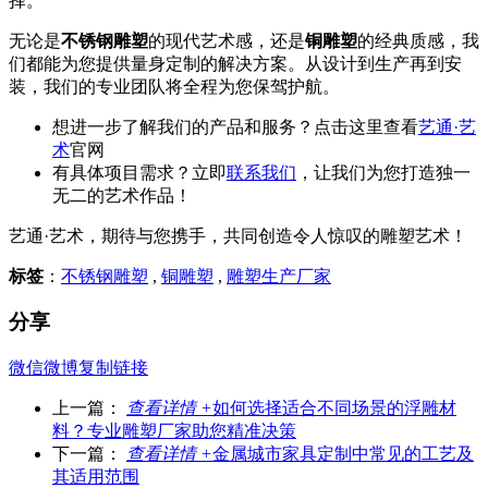
择。
无论是
不锈钢雕塑
的现代艺术感，还是
铜雕塑
的经典质感，我
们都能为您提供量身定制的解决方案。从设计到生产再到安
装，我们的专业团队将全程为您保驾护航。
想进一步了解我们的产品和服务？点击这里查看
艺通·艺
术
官网
有具体项目需求？立即
联系我们
，让我们为您打造独一
无二的艺术作品！
艺通·艺术，期待与您携手，共同创造令人惊叹的雕塑艺术！
标签
：
不锈钢雕塑
,
铜雕塑
,
雕塑生产厂家
分享
微信
微博
复制链接
上一篇：
查看详情 +
如何选择适合不同场景的浮雕材
料？专业雕塑厂家助您精准决策
下一篇：
查看详情 +
金属城市家具定制中常见的工艺及
其适用范围