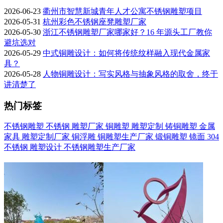
2026-06-23
衢州市智慧新城青年人才公寓不锈钢雕塑项目
2026-05-31
杭州彩色不锈钢座凳雕塑厂家
2026-05-30
浙江不锈钢雕塑厂家哪家好？16 年源头工厂教你
避坑选对
2026-05-29
中式铜雕设计：如何将传统纹样融入现代金属家
具？
2026-05-28
人物铜雕设计：写实风格与抽象风格的取舍，终于
讲清楚了
热门标签
不锈钢雕塑
不锈钢
雕塑厂家
铜雕塑
雕塑定制
铸铜雕塑
金属
家具
雕塑定制厂家
铜浮雕
铜雕塑生产厂家
锻铜雕塑
镜面
304
不锈钢
雕塑设计
不锈钢雕塑生产厂家