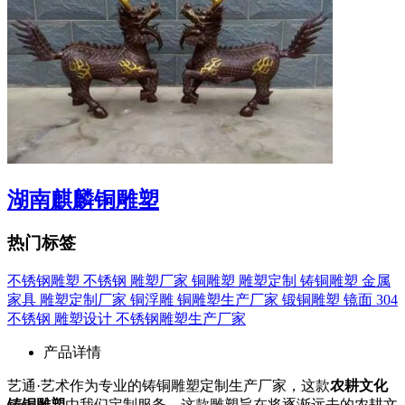
湖南麒麟铜雕塑
热门标签
不锈钢雕塑
不锈钢
雕塑厂家
铜雕塑
雕塑定制
铸铜雕塑
金属
家具
雕塑定制厂家
铜浮雕
铜雕塑生产厂家
锻铜雕塑
镜面
304
不锈钢
雕塑设计
不锈钢雕塑生产厂家
产品详情
艺通·艺术作为专业的铸铜雕塑定制生产厂家，这款
农耕文化
铸铜雕塑
由我们定制服务。这款雕塑旨在将逐渐远去的农耕文