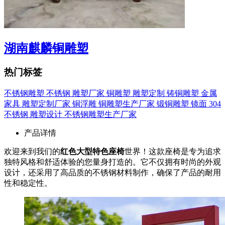
湖南麒麟铜雕塑
热门标签
不锈钢雕塑
不锈钢
雕塑厂家
铜雕塑
雕塑定制
铸铜雕塑
金属
家具
雕塑定制厂家
铜浮雕
铜雕塑生产厂家
锻铜雕塑
镜面
304
不锈钢
雕塑设计
不锈钢雕塑生产厂家
产品详情
欢迎来到我们的
红色大型特色座椅
世界！这款座椅是专为追求
独特风格和舒适体验的您量身打造的。它不仅拥有时尚的外观
设计，还采用了高品质的不锈钢材料制作，确保了产品的耐用
性和稳定性。