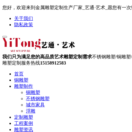
您好，欢迎来到金属雕塑定制生产厂家_艺通·艺术_愿您有一次愉快
关于我们
隐私政策
我们只为满足您的高品质艺术雕塑定制需求
不锈钢雕塑/铜雕塑
雕塑定制服务热线
15158912583
首页
铜雕塑
雕塑制作
铜雕塑
不锈钢雕塑
城市家具
浮雕
定制雕塑
工程案例
雕塑资讯