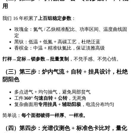
用
我们 16 年积累了
上百组稳定参数
：
玫瑰金：氮气 / 乙炔精准配比、功率区间、温度曲线固
定
黑钛：低温 + 低氮 + 高碳工艺，杜绝泛蓝
香槟金：中温 + 精准钛氮比，保证淡雅高级
打样→定标→锁参数→批量复制
，不凭手感、不凭心情。
（三）第三步：炉内气流 + 自转 + 挂具设计，杜绝
阴阳色
多点进气 + 均匀抽气，避免局部贫气
工件
360° 匀速自转 + 公转
，无死角
复杂曲面用
专用挂具 + 辅助阳极
，电流分布均匀
简单说：
每个面都镀得一样厚、一样准。
（四）第四步：光谱仪测色 + 标准色卡比对，量化