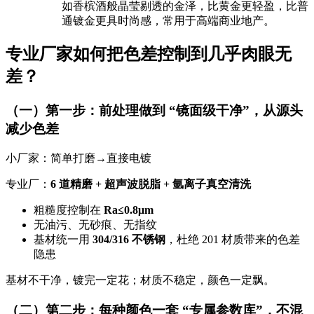
如香槟酒般晶莹剔透的金泽，比黄金更轻盈，比普
通镀金更具时尚感，常用于高端商业地产。
专业厂家如何把色差控制到几乎肉眼无
差？
（一）第一步：前处理做到 “镜面级干净”，从源头
减少色差
小厂家：简单打磨→直接电镀
专业厂：
6 道精磨 + 超声波脱脂 + 氩离子真空清洗
粗糙度控制在
Ra≤0.8μm
无油污、无砂痕、无指纹
基材统一用
304/316 不锈钢
，杜绝 201 材质带来的色差
隐患
基材不干净，镀完一定花；材质不稳定，颜色一定飘。
（二）第二步：每种颜色一套 “专属参数库”，不混