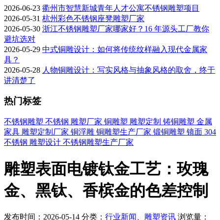
2026-06-23
衢州市智慧新城青年人才公寓不锈钢雕塑项目
2026-05-31
杭州彩色不锈钢座凳雕塑厂家
2026-05-30
浙江不锈钢雕塑厂家哪家好？16 年源头工厂教你
避坑选对
2026-05-29
中式铜雕设计：如何将传统纹样融入现代金属家
具？
2026-05-28
人物铜雕设计：写实风格与抽象风格的取舍，终于
讲清楚了
热门标签
不锈钢雕塑
不锈钢
雕塑厂家
铜雕塑
雕塑定制
铸铜雕塑
金属
家具
雕塑定制厂家
铜浮雕
铜雕塑生产厂家
锻铜雕塑
镜面
304
不锈钢
雕塑设计
不锈钢雕塑生产厂家
雕塑表面电镀钛金工艺：玫瑰
金、黑钛、香槟金的色差控制
发布时间：2026-05-14
分类：
行业新闻
、
雕塑资讯
浏览量：