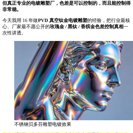
但真正专业的电镀雕塑厂，色差是可以控制的，而且能控制得
非常稳。
今天我用 16 年做
PVD 真空钛金电镀雕塑
的经验，把行业最核
心、厂家最不愿公开的
玫瑰金 / 黑钛 / 香槟金色差控制真相
一
次性讲透。
不锈钢贝多芬雕塑电镀效果