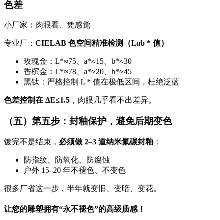
色差
小厂家：肉眼看、凭感觉
专业厂：
CIELAB 色空间精准检测（L
a
b * 值）
玫瑰金：L*≈75、a*≈15、b*≈30
香槟金：L*≈78、a*≈20、b*≈45
黑钛：严格控制 L * 值在极低区间，杜绝泛蓝
色差控制在 ΔE≤1.5
，肉眼几乎看不出差异。
（五）第五步：封釉保护，避免后期变色
镀完不是结束，
必须做 2–3 道纳米氟碳封釉
：
防指纹、防氧化、防腐蚀
户外 15–20 年不褪色、不变色
很多厂省这一步，半年就变旧、变暗、变花。
让您的雕塑拥有“永不褪色”的高级质感！