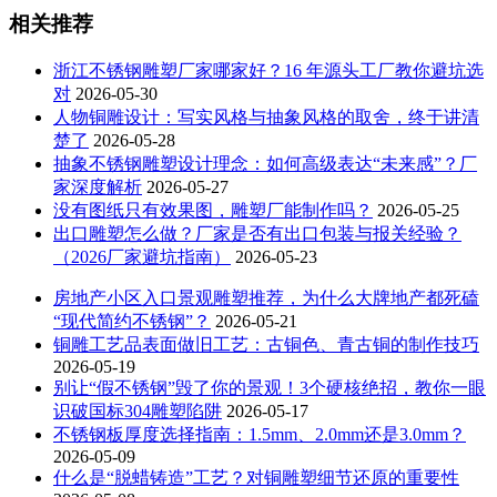
相关推荐
浙江不锈钢雕塑厂家哪家好？16 年源头工厂教你避坑选
对
2026-05-30
人物铜雕设计：写实风格与抽象风格的取舍，终于讲清
楚了
2026-05-28
抽象不锈钢雕塑设计理念：如何高级表达“未来感”？厂
家深度解析
2026-05-27
没有图纸只有效果图，雕塑厂能制作吗？
2026-05-25
出口雕塑怎么做？厂家是否有出口包装与报关经验？
（2026厂家避坑指南）
2026-05-23
房地产小区入口景观雕塑推荐，为什么大牌地产都死磕
“现代简约不锈钢”？
2026-05-21
铜雕工艺品表面做旧工艺：古铜色、青古铜的制作技巧
2026-05-19
别让“假不锈钢”毁了你的景观！3个硬核绝招，教你一眼
识破国标304雕塑陷阱
2026-05-17
不锈钢板厚度选择指南：1.5mm、2.0mm还是3.0mm？
2026-05-09
什么是“脱蜡铸造”工艺？对铜雕塑细节还原的重要性