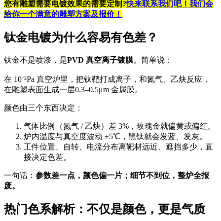
您有雕塑需要电镀效果的需要
定制
?
快来联系我们吧！我们会
给你一个满意的雕塑方案及报价！
钛金电镀为什么容易有色差？
钛金不是喷漆，是
PVD 真空离子镀膜
。简单说：
在 10⁻³Pa 真空炉里，把钛靶打成离子，和氮气、乙炔反应，
在雕塑表面生成一层0.3–0.5μm 金属膜。
颜色由三个东西决定：
气体比例（氮气 / 乙炔）差 3%，玫瑰金就偏黄或偏红。
炉内温度与真空度波动 ±5℃，黑钛就会发蓝、发灰。
工件位置、自转、电流分布离靶材远近、遮挡多少，直
接决定色差。
一句话：
参数差一点，颜色偏一片；细节不到位，整炉全报
废。
热门色系解析：不仅是颜色，更是气质