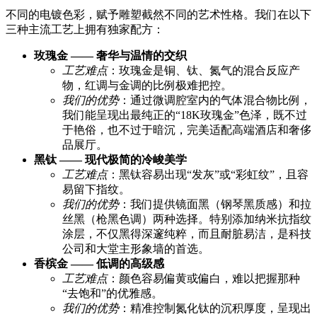
不同的电镀色彩，赋予雕塑截然不同的艺术性格。我们在以下
三种主流工艺上拥有独家配方：
玫瑰金 —— 奢华与温情的交织
工艺难点
：玫瑰金是铜、钛、氮气的混合反应产
物，红调与金调的比例极难把控。
我们的优势
：通过微调腔室内的气体混合物比例，
我们能呈现出最纯正的“18K玫瑰金”色泽，既不过
于艳俗，也不过于暗沉，完美适配高端酒店和奢侈
品展厅。
黑钛 —— 现代极简的冷峻美学
工艺难点
：黑钛容易出现“发灰”或“彩虹纹”，且容
易留下指纹。
我们的优势
：我们提供镜面黑（钢琴黑质感）和拉
丝黑（枪黑色调）两种选择。特别添加纳米抗指纹
涂层，不仅黑得深邃纯粹，而且耐脏易洁，是科技
公司和大堂主形象墙的首选。
香槟金 —— 低调的高级感
工艺难点
：颜色容易偏黄或偏白，难以把握那种
“去饱和”的优雅感。
我们的优势
：精准控制氮化钛的沉积厚度，呈现出