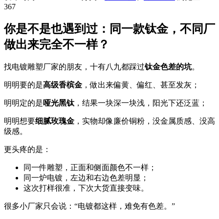
367
你是不是也遇到过：同一款钛金，不同厂
做出来完全不一样？
找电镀雕塑厂家的朋友，十有八九都踩过
钛金色差的坑
。
明明要的是
高级香槟金
，做出来偏黄、偏红、甚至发灰；
明明定的是
哑光黑钛
，结果一块深一块浅，阳光下还泛蓝；
明明想要
细腻玫瑰金
，实物却像廉价铜粉，没金属质感、没高
级感。
更头疼的是：
同一件雕塑，正面和侧面颜色不一样；
同一炉电镀，左边和右边色差明显；
这次打样很准，下次大货直接变味。
很多小厂家只会说：“电镀都这样，难免有色差。”