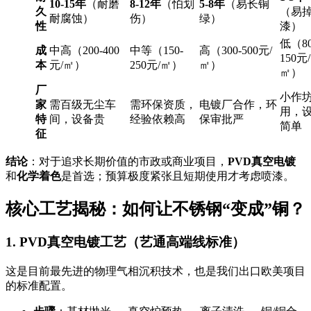
10-15年
（耐磨
8-12年
（怕划
5-8年
（易长铜
久
（易
耐腐蚀）
伤）
绿）
性
漆）
低（80
成
中高（200-400
中等（150-
高（300-500元/
150元/
本
元/㎡）
250元/㎡）
㎡）
㎡）
厂
小作
家
需百级无尘车
需环保资质，
电镀厂合作，环
用，
特
间，设备贵
经验依赖高
保审批严
简单
征
结论
：对于追求长期价值的市政或商业项目，
PVD真空电镀
和
化学着色
是首选；预算极度紧张且短期使用才考虑喷漆。
核心工艺揭秘：如何让不锈钢“变成”铜？
1. PVD真空电镀工艺（艺通高端线标准）
这是目前最先进的物理气相沉积技术，也是我们出口欧美项目
的标准配置。