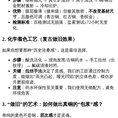
步骤
：基材抛光 → 真空炉预热 → 离子清洗 → 铜/铜合
金靶材溅射 → 冷却出炉。
优势
：膜层极薄（微米级）但极其致密，
不改变基材尺
寸
，且颜色可调（青古铜、红古铜、香槟金）。
检测标准
：百格测试无脱落，盐雾测试≥72小时无变
化。
2. 化学着色工艺（复古做旧效果）
如果你想要那种“历史沧桑感”，这是最佳选择。
步骤
：酸洗活化 → 浸泡发黑/古铜药水 → 手工拉丝（出
纹理） → 氟碳清漆封闭。
关键
：
拉丝手法
决定了质感。我们的工匠通过控制力
度，能做出“高光凸起、哑光凹陷”的立体色差，模仿岁
月磨损痕迹。
注意
：药水环保性至关重要，我们使用无铬配方，避免
环境危害。
3. “做旧”的艺术：如何做出真铜的“包浆”感？
单纯的黄色不是铜，
层次感
才是灵魂。