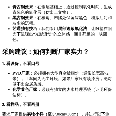
青古铜效果
：在铜层基础上，通过控制氧化时间，生成
青绿色的氧化层（仿出土文物）。
黑古铜效果
：在棱角、凹陷处保留深黑色，模拟油污和
灰尘的沉积。
艺通独有技巧
：我们采用
局部遮蔽氧化法
，让雕塑在阳
光下呈现出“光影流动”的立体感，而非死板的一块颜
色。
采购建议：如何判断厂家实力？
1. 看设备，不看口号
PVD厂家
：必须拥有大型真空镀膜炉（通常长宽高>2
米），且车间为无尘环境。如果厂家只有喷漆房，绝对
做不出金属质感。
化学着色厂家
：必须有独立的废水处理系统（证明环保
达标）。
2. 看样品，不看画册
要求厂家提供
实物小样
（至少30cm×30cm），并进行以下测