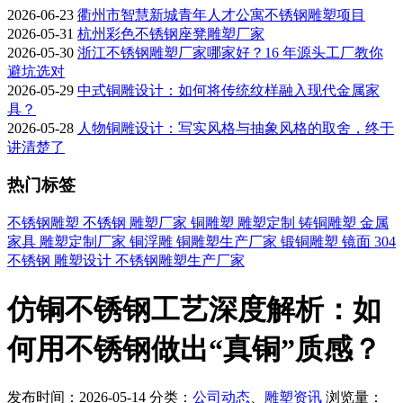
2026-06-23
衢州市智慧新城青年人才公寓不锈钢雕塑项目
2026-05-31
杭州彩色不锈钢座凳雕塑厂家
2026-05-30
浙江不锈钢雕塑厂家哪家好？16 年源头工厂教你
避坑选对
2026-05-29
中式铜雕设计：如何将传统纹样融入现代金属家
具？
2026-05-28
人物铜雕设计：写实风格与抽象风格的取舍，终于
讲清楚了
热门标签
不锈钢雕塑
不锈钢
雕塑厂家
铜雕塑
雕塑定制
铸铜雕塑
金属
家具
雕塑定制厂家
铜浮雕
铜雕塑生产厂家
锻铜雕塑
镜面
304
不锈钢
雕塑设计
不锈钢雕塑生产厂家
仿铜不锈钢工艺深度解析：如
何用不锈钢做出“真铜”质感？
发布时间：2026-05-14
分类：
公司动态
、
雕塑资讯
浏览量：