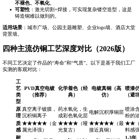
不褪色、不氧化
。
可塑性
：激光切割+焊接，可实现复杂镂空造型，这是
铸造铜难以做到的。
适用场景
：城市广场、公园主题雕塑、企业logo墙、酒店大堂
背景墙。
四种主流仿铜工艺深度对比（2026版）
不同工艺决定了作品的“寿命”和“气质”。以下是基于我们工厂
实测的客观对比：
工
艺
PVD真空电镀
化学着色（经
电镀真铜（高
喷漆
类
（推荐）
典）
仿）
（避
型
原
真空离子镀膜，
药水氧化，生
喷涂
电解沉积厚铜层
理
沉积铜离子
成彩色氧化层
粉的
质
★★★★★
（金
★★★★
（哑
★★★★★
（最
★★
感
属光泽强）
光复古）
接近真铜）
料感
耐
1-3年