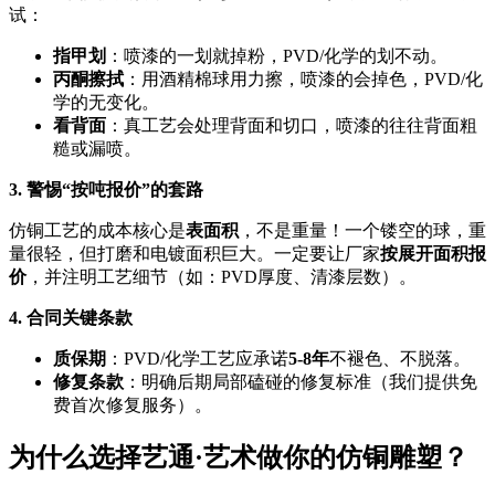
试：
指甲划
：喷漆的一划就掉粉，PVD/化学的划不动。
丙酮擦拭
：用酒精棉球用力擦，喷漆的会掉色，PVD/化
学的无变化。
看背面
：真工艺会处理背面和切口，喷漆的往往背面粗
糙或漏喷。
3. 警惕“按吨报价”的套路
仿铜工艺的成本核心是
表面积
，不是重量！一个镂空的球，重
量很轻，但打磨和电镀面积巨大。一定要让厂家
按展开面积报
价
，并注明工艺细节（如：PVD厚度、清漆层数）。
4. 合同关键条款
质保期
：PVD/化学工艺应承诺
5-8年
不褪色、不脱落。
修复条款
：明确后期局部磕碰的修复标准（我们提供免
费首次修复服务）。
为什么选择艺通·艺术做你的仿铜雕塑？