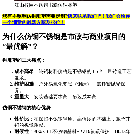
江山校园不锈钢书籍仿铜雕塑
您有不锈钢仿铜雕塑需要
定制
?
快来联系我们吧！我们会给你
一个满意的雕塑方案及报价！
为什么仿铜不锈钢是市政与商业项目的
“最优解”？
铜雕塑的三大痛点
：
成本高昂
：纯铜材料价格是不锈钢的3-5倍，且铸造工艺
复杂。
维护困难
：户外易氧化变黑（铜绿），需频繁抛光保
养。
重量大
：安装基础要求高，吊装成本高。
仿铜不锈钢的核心优势
：
性价比
：在保留不锈钢轻质、高强度的基础上，赋予其
铜的视觉质感。
耐候性
：304/316L不锈钢基材+PVD/氟碳保护，
10-15年