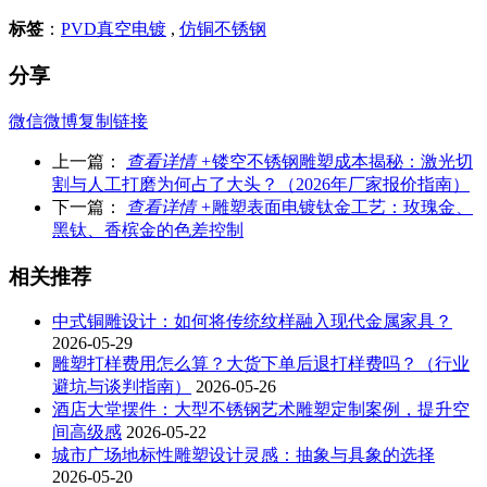
标签
：
PVD真空电镀
,
仿铜不锈钢
分享
微信
微博
复制链接
上一篇：
查看详情 +
镂空不锈钢雕塑成本揭秘：激光切
割与人工打磨为何占了大头？（2026年厂家报价指南）
下一篇：
查看详情 +
雕塑表面电镀钛金工艺：玫瑰金、
黑钛、香槟金的色差控制
相关推荐
中式铜雕设计：如何将传统纹样融入现代金属家具？
2026-05-29
雕塑打样费用怎么算？大货下单后退打样费吗？（行业
避坑与谈判指南）
2026-05-26
酒店大堂摆件：大型不锈钢艺术雕塑定制案例，提升空
间高级感
2026-05-22
城市广场地标性雕塑设计灵感：抽象与具象的选择
2026-05-20