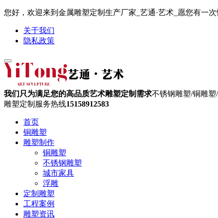
您好，欢迎来到金属雕塑定制生产厂家_艺通·艺术_愿您有一次愉快
关于我们
隐私政策
我们只为满足您的高品质艺术雕塑定制需求
不锈钢雕塑/铜雕塑
雕塑定制服务热线
15158912583
首页
铜雕塑
雕塑制作
铜雕塑
不锈钢雕塑
城市家具
浮雕
定制雕塑
工程案例
雕塑资讯