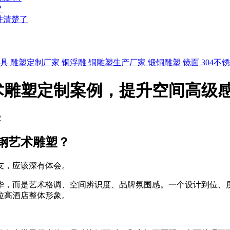
？
讲清楚了
家具
雕塑定制厂家
铜浮雕
铜雕塑生产厂家
锻铜雕塑
镜面
304不
术雕塑定制案例，提升空间高级
2
钢艺术雕塑？
友，应该深有体会。
华，而是艺术格调、空间辨识度、品牌氛围感。一个设计到位、
拉高酒店整体形象。