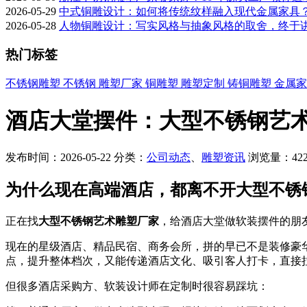
2026-05-29
中式铜雕设计：如何将传统纹样融入现代金属家具
2026-05-28
人物铜雕设计：写实风格与抽象风格的取舍，终于
热门标签
不锈钢雕塑
不锈钢
雕塑厂家
铜雕塑
雕塑定制
铸铜雕塑
金属
酒店大堂摆件：大型不锈钢艺
发布时间：2026-05-22
分类：
公司动态
、
雕塑资讯
浏览量：42
为什么现在高端酒店，都离不开大型不锈
正在找
大型不锈钢艺术雕塑厂家
，给酒店大堂做软装摆件的朋
现在的星级酒店、精品民宿、商务会所，拼的早已不是装修豪
点，提升整体档次，又能传递酒店文化、吸引客人打卡，直接
但很多酒店采购方、软装设计师在定制时很容易踩坑：