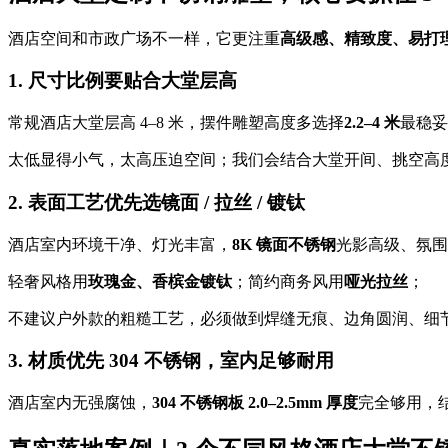
酒店空间和市政广场不一样，它更注重
高级感、精致度、易打
1. 尺寸比例要贴合大堂层高
常规酒店大堂层高 4–8 米，摆件雕塑高度多选择
2.2–4 米
最稳妥
太低显得小气，太高压迫空间；我们会结合大堂开间、挑空高度、
2. 表面工艺优先选镜面 / 拉丝 / 镀钛
酒店室内环境干净、灯光丰富，
8K 镜面不锈钢
光影高级、氛围
轻奢风格用
玫瑰金、香槟金镀钛
；简约商务风用
哑光拉丝
；
不建议户外款的粗糙工艺，必须做到焊缝无痕、边角圆润、细
3. 材质优先 304 不锈钢，室内足够耐用
酒店室内无强腐蚀，
304 不锈钢板 2.0–2.5mm 厚度
完全够用，