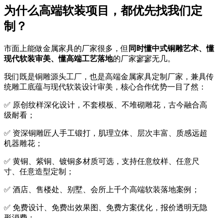
为什么高端软装项目，都优先找我们定
制？
市面上能做金属家具的厂家很多，但
同时懂中式铜雕艺术、懂
现代软装审美、懂高端工艺落地
的厂家寥寥无几。
我们既是铜雕源头工厂，也是高端金属家具定制厂家，兼具传
统雕工底蕴与现代软装设计审美，核心合作优势一目了然：
✅ 原创纹样深化设计，不套模板、不堆砌雕花，古今融合高
级耐看；
✅ 资深铜雕匠人手工锻打，肌理立体、层次丰富、质感远超
机器雕花；
✅ 黄铜、紫铜、镀铜多材质可选，支持任意纹样、任意尺
寸、任意造型定制；
✅ 酒店、售楼处、别墅、会所上千个高端软装落地案例；
✅ 免费设计、免费出效果图、免费方案优化，报价透明无隐
形消费；