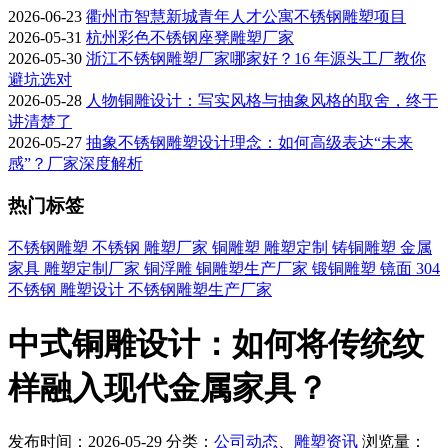
2026-06-23
衢州市智慧新城青年人才公寓不锈钢雕塑项目
2026-05-31
杭州彩色不锈钢座凳雕塑厂家
2026-05-30
浙江不锈钢雕塑厂家哪家好？16 年源头工厂教你
避坑选对
2026-05-28
人物铜雕设计：写实风格与抽象风格的取舍，终于
讲清楚了
2026-05-27
抽象不锈钢雕塑设计理念：如何高级表达“未来
感”？厂家深度解析
热门标签
不锈钢雕塑
不锈钢
雕塑厂家
铜雕塑
雕塑定制
铸铜雕塑
金属
家具
雕塑定制厂家
铜浮雕
铜雕塑生产厂家
锻铜雕塑
镜面
304
不锈钢
雕塑设计
不锈钢雕塑生产厂家
中式铜雕设计：如何将传统纹
样融入现代金属家具？
发布时间：2026-05-29
分类：
公司动态
、
雕塑资讯
浏览量：