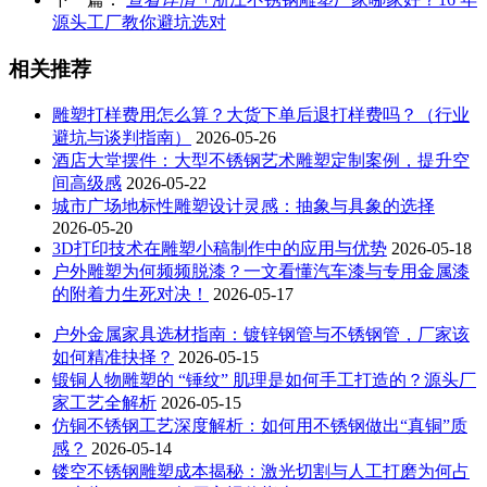
源头工厂教你避坑选对
相关推荐
雕塑打样费用怎么算？大货下单后退打样费吗？（行业
避坑与谈判指南）
2026-05-26
酒店大堂摆件：大型不锈钢艺术雕塑定制案例，提升空
间高级感
2026-05-22
城市广场地标性雕塑设计灵感：抽象与具象的选择
2026-05-20
3D打印技术在雕塑小稿制作中的应用与优势
2026-05-18
户外雕塑为何频频脱漆？一文看懂汽车漆与专用金属漆
的附着力生死对决！
2026-05-17
户外金属家具选材指南：镀锌钢管与不锈钢管，厂家该
如何精准抉择？
2026-05-15
锻铜人物雕塑的 “锤纹” 肌理是如何手工打造的？源头厂
家工艺全解析
2026-05-15
仿铜不锈钢工艺深度解析：如何用不锈钢做出“真铜”质
感？
2026-05-14
镂空不锈钢雕塑成本揭秘：激光切割与人工打磨为何占