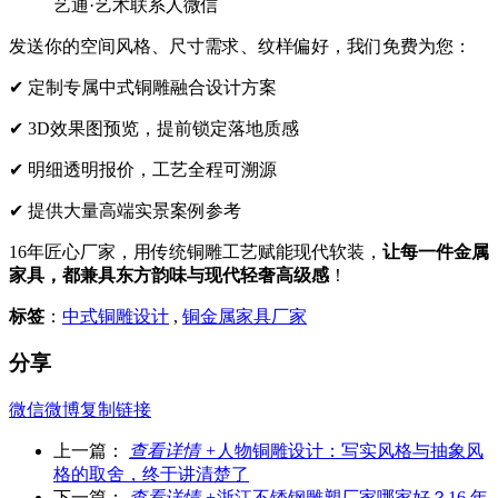
艺通·艺术联系人微信
发送你的空间风格、尺寸需求、纹样偏好，我们免费为您：
✔ 定制专属中式铜雕融合设计方案
✔ 3D效果图预览，提前锁定落地质感
✔ 明细透明报价，工艺全程可溯源
✔ 提供大量高端实景案例参考
16年匠心厂家，用传统铜雕工艺赋能现代软装，
让每一件金属
家具，都兼具东方韵味与现代轻奢高级感
！
标签
：
中式铜雕设计
,
铜金属家具厂家
分享
微信
微博
复制链接
上一篇：
查看详情 +
人物铜雕设计：写实风格与抽象风
格的取舍，终于讲清楚了
下一篇：
查看详情 +
浙江不锈钢雕塑厂家哪家好？16 年