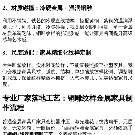
2、材质碰撞：冷硬金属 + 温润铜雕
利用不锈钢、铁艺的冷硬直线结构，搭配黄铜、紫铜的温润浮
雕肌理，刚柔并济、冷暖碰撞，视觉层次瞬间拉满。单一金属
材质单调乏味，铜雕纹样的肌理质感，能让家具瞬间提升高级
感与艺术感。
3、尺度适配：家具精细化纹样定制
大件雕塑纹样、实木雕花纹样，不能直接照搬至小型家具。我
们会根据家具尺寸、弧度、结构，单独缩放纹样比例、调整雕
刻深浅，保证纹样精致不拥挤、大气不突兀，完美适配家具尺
度。
专业厂家落地工艺：铜雕纹样金属家具制
作流程
普通金属家具厂家只会机器冲压、激光雕花，纹路扁平、无层
次、无立体感，一眼廉价。而高端铜雕金属家具，必须依靠
手
工锻铜+浅浮雕精雕工艺
，全程精细化落地：