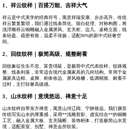
1、祥云纹样｜百搭万能、吉祥大气
祥云是中式美学的经典符号，寓意祥瑞安康、步步高升。传统
祥云繁复繁琐，我们通过线条简化、留白处理、对称构图，将
浅浮雕祥云铜雕融入金属屏风、玄关柜、边几、桌椅立面，线
条轻盈、疏密有致，温柔不张扬，适配90%的新中式轻奢空
间。
2、回纹纹样｜极简高级、规整耐看
回纹象征生生不息、富贵绵延，是极简中式代表纹样。纹路规
整、线条利落，非常适合现代金属家具的几何结构。常用于金
属家具边框、桌脚、柜体收边、屏风格栅，低调精致、耐看不
过时，主打轻奢高级感。
3、山水纹样｜意境悠远、禅意十足
山水纹样自带东方禅意，寓意山河辽阔、宁静致远。我们摒弃
传统写实山水的厚重感，采用**浅雕剪影、虚实结合**的铜雕
工艺，融入金属大板、玄关隔断、装饰柜体，打造极简山水意
境，适配茶室、别墅、禅意会所软装。