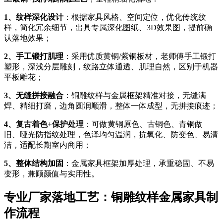
1、纹样深化设计
：根据家具风格、空间定位，优化传统纹
样，简化冗余细节，出具专属深化图纸、3D效果图，提前确
认落地效果；
2、手工锻打肌理
：采用优质黄铜/紫铜板材，老师傅手工锻打
塑形，深浅分层雕刻，纹路立体通透、肌理自然，区别于机器
平板雕花；
3、无缝拼接融合
：铜雕纹样与金属框架精准对接，无缝满
焊、精细打磨，边角圆润顺滑，整体一体成型，无拼接痕迹；
4、复古着色+保护处理
：可做黄铜原色、古铜色、青铜做
旧、哑光防指纹处理，色泽均匀温润，抗氧化、防变色、易清
洁，适配长期室内商用；
5、整体结构加固
：金属家具框架加厚处理，承重稳固、不易
变形，兼顾颜值与实用性。
专业厂家落地工艺：铜雕纹样金属家具制
作流程