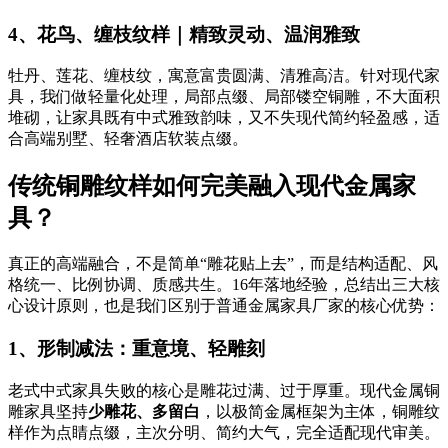
4、花鸟、缠枝纹样｜精致灵动、温润雅致
牡丹、莲花、缠枝纹，寓意富贵圆满、清雅高洁。针对现代家
具，我们做轻量化处理，局部点缀、局部镂空铜雕，不大面积
堆砌，让家具既有中式雅致韵味，又不失现代简约轻盈感，适
合高端别墅、轻奢酒店软装点缀。
传统铜雕纹样如何完美融入现代金属家
具？
真正的高端融合，不是简单“雕花贴上去”，而是结构适配、风
格统一、比例协调、质感共生。16年落地经验，总结出三大核
心设计原则，也是我们区别于普通金属家具厂家的核心优势：
1、形制减法：重意境、轻雕刻
老式中式家具失败的核心是雕花过满、过于厚重。现代金属铜
雕家具坚持
少雕花、多留白
，以极简金属框架为主体，铜雕纹
样作为点睛点缀，主次分明、简约大气，完全适配现代审美。