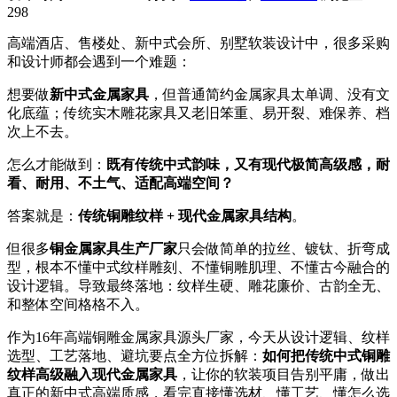
298
高端酒店、售楼处、新中式会所、别墅软装设计中，很多采购
和设计师都会遇到一个难题：
想要做
新中式金属家具
，但普通简约金属家具太单调、没有文
化底蕴；传统实木雕花家具又老旧笨重、易开裂、难保养、档
次上不去。
怎么才能做到：
既有传统中式韵味，又有现代极简高级感，耐
看、耐用、不土气、适配高端空间？
答案就是：
传统铜雕纹样 + 现代金属家具结构
。
但很多
铜金属家具生产厂家
只会做简单的拉丝、镀钛、折弯成
型，根本不懂中式纹样雕刻、不懂铜雕肌理、不懂古今融合的
设计逻辑。导致最终落地：纹样生硬、雕花廉价、古韵全无、
和整体空间格格不入。
作为16年高端铜雕金属家具源头厂家，今天从设计逻辑、纹样
选型、工艺落地、避坑要点全方位拆解：
如何把传统中式铜雕
纹样高级融入现代金属家具
，让你的软装项目告别平庸，做出
真正的新中式高端质感，看完直接懂选材、懂工艺、懂怎么选