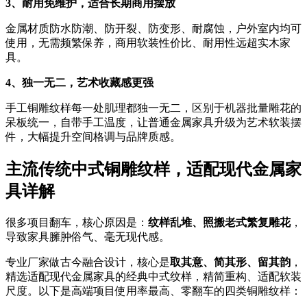
3、耐用免维护，适合长期商用摆放
金属材质防水防潮、防开裂、防变形、耐腐蚀，户外室内均可
使用，无需频繁保养，商用软装性价比、耐用性远超实木家
具。
4、独一无二，艺术收藏感更强
手工铜雕纹样每一处肌理都独一无二，区别于机器批量雕花的
呆板统一，自带手工温度，让普通金属家具升级为艺术软装摆
件，大幅提升空间格调与品牌质感。
主流传统中式铜雕纹样，适配现代金属家
具详解
很多项目翻车，核心原因是：
纹样乱堆、照搬老式繁复雕花
，
导致家具臃肿俗气、毫无现代感。
专业厂家做古今融合设计，核心是
取其意、简其形、留其韵
，
精选适配现代金属家具的经典中式纹样，精简重构、适配软装
尺度。以下是高端项目使用率最高、零翻车的四类铜雕纹样：