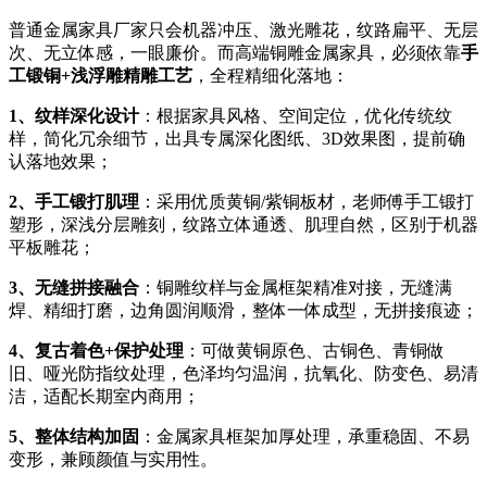
普通金属家具厂家只会机器冲压、激光雕花，纹路扁平、无层
次、无立体感，一眼廉价。而高端铜雕金属家具，必须依靠
手
工锻铜+浅浮雕精雕工艺
，全程精细化落地：
1、纹样深化设计
：根据家具风格、空间定位，优化传统纹
样，简化冗余细节，出具专属深化图纸、3D效果图，提前确
认落地效果；
2、手工锻打肌理
：采用优质黄铜/紫铜板材，老师傅手工锻打
塑形，深浅分层雕刻，纹路立体通透、肌理自然，区别于机器
平板雕花；
3、无缝拼接融合
：铜雕纹样与金属框架精准对接，无缝满
焊、精细打磨，边角圆润顺滑，整体一体成型，无拼接痕迹；
4、复古着色+保护处理
：可做黄铜原色、古铜色、青铜做
旧、哑光防指纹处理，色泽均匀温润，抗氧化、防变色、易清
洁，适配长期室内商用；
5、整体结构加固
：金属家具框架加厚处理，承重稳固、不易
变形，兼顾颜值与实用性。