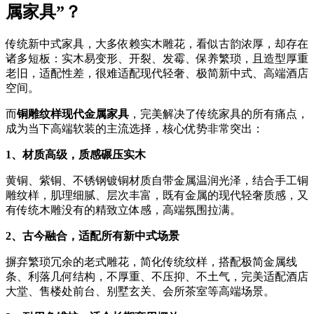
属家具”？
传统新中式家具，大多依赖实木雕花，看似古韵浓厚，却存在
诸多短板：实木易变形、开裂、发霉、保养繁琐，且造型厚重
老旧，适配性差，很难适配现代轻奢、极简新中式、高端酒店
空间。
而
铜雕纹样现代金属家具
，完美解决了传统家具的所有痛点，
成为当下高端软装的主流选择，核心优势非常突出：
1、材质高级，质感碾压实木
黄铜、紫铜、不锈钢镀铜材质自带金属温润光泽，结合手工铜
雕纹样，肌理细腻、层次丰富，既有金属的现代轻奢质感，又
有传统木雕没有的精致立体感，高端氛围拉满。
2、古今融合，适配所有新中式场景
摒弃繁琐冗余的老式雕花，简化传统纹样，搭配极简金属线
条、利落几何结构，不厚重、不压抑、不土气，完美适配酒店
大堂、售楼处前台、别墅玄关、会所茶室等高端场景。