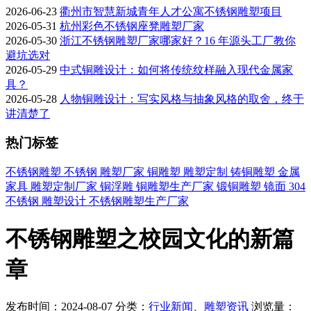
2026-06-23
衢州市智慧新城青年人才公寓不锈钢雕塑项目
2026-05-31
杭州彩色不锈钢座凳雕塑厂家
2026-05-30
浙江不锈钢雕塑厂家哪家好？16 年源头工厂教你
避坑选对
2026-05-29
中式铜雕设计：如何将传统纹样融入现代金属家
具？
2026-05-28
人物铜雕设计：写实风格与抽象风格的取舍，终于
讲清楚了
热门标签
不锈钢雕塑
不锈钢
雕塑厂家
铜雕塑
雕塑定制
铸铜雕塑
金属
家具
雕塑定制厂家
铜浮雕
铜雕塑生产厂家
锻铜雕塑
镜面
304
不锈钢
雕塑设计
不锈钢雕塑生产厂家
不锈钢雕塑之校园文化的新篇
章
发布时间：2024-08-07
分类：
行业新闻
、
雕塑资讯
浏览量：