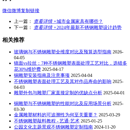
微信
微博
复制链接
上一篇：
查看详情 +
城市金属家具有哪些？
下一篇：
查看详情 +
2024年最新不锈钢雕塑设计趋势
相关推荐
玻璃钢与不锈钢雕塑全维度对比及预算选型指南
2026-
04-05
镜面vs拉丝：7种不锈钢雕塑表面处理工艺对比，选错多
花30%维护费
2025-04-17
铜雕塑安装指南及注意事项
2025-04-04
不锈钢雕塑表面处理工艺及其对作品寿命的影响
2025-
04-03
雕塑外包与雕塑厂家直接定制的优缺点分析
2025-04-01
铜雕塑与不锈钢雕塑的性能对比及应用场景分析
2025-
03-30
金属雕塑材料的可追溯性为何至关重要？
2025-03-29
不锈钢雕塑敲料教程 - 艺通·艺术
2025-01-25
公园文化主题景观不锈钢雕塑定制指南
2024-11-20