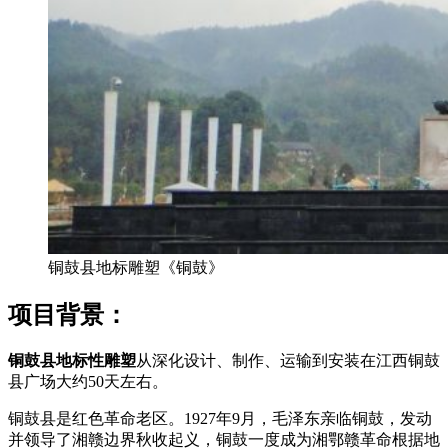
铜鼓县地标雕塑《铜鼓》
项目背景：
铜鼓县地标性雕塑
从深化设计、制作、运输到安装在江西铜鼓
县广场大约50天左右。
铜鼓县是红色革命老区。1927年9月，毛泽东亲临铜鼓，发动
并领导了湘赣边界秋收起义，铜鼓一度成为湘鄂赣革命根据地