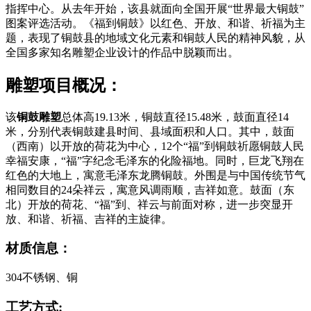
指挥中心。从去年开始，该县就面向全国开展“世界最大铜鼓”
图案评选活动。《福到铜鼓》以红色、开放、和谐、祈福为主
题，表现了铜鼓县的地域文化元素和铜鼓人民的精神风貌，从
全国多家知名雕塑企业设计的作品中脱颖而出。
雕塑项目概况：
该
铜鼓雕塑
总体高19.13米，铜鼓直径15.48米，鼓面直径14
米，分别代表铜鼓建县时间、县域面积和人口。其中，鼓面
（西南）以开放的荷花为中心，12个“福”到铜鼓祈愿铜鼓人民
幸福安康，“福”字纪念毛泽东的化险福地。同时，巨龙飞翔在
红色的大地上，寓意毛泽东龙腾铜鼓。外围是与中国传统节气
相同数目的24朵祥云，寓意风调雨顺，吉祥如意。鼓面（东
北）开放的荷花、“福”到、祥云与前面对称，进一步突显开
放、和谐、祈福、吉祥的主旋律。
材质信息：
304不锈钢、铜
工艺方式: