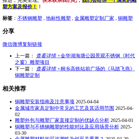
推进，完美呈现。
快来联系我们吧，
我们会给你一个满意的雕
塑方案及报价！
！
标签
：
不锈钢雕塑
,
地标性雕塑
,
金属雕塑定制厂家
,
铜雕塑
分享
微信
微博
复制链接
上一篇：
查看详情 +
金华湖海塘公园景观不锈钢《时代
之窗》雕塑项目
下一篇：
查看详情 +
桐乡高铁站前广场的《马踏飞燕》
铜雕塑定制
相关推荐
铜雕塑安装指南及注意事项
2025-04-04
金属城市家具定制中常见的工艺及其适用范围
2025-04-
02
雕塑外包与雕塑厂家直接定制的优缺点分析
2025-04-01
铜雕塑与不锈钢雕塑的性能对比及应用场景分析
2025-
03-30
金属雕塑材料的可追溯性为何至关重要？
2025-03-29