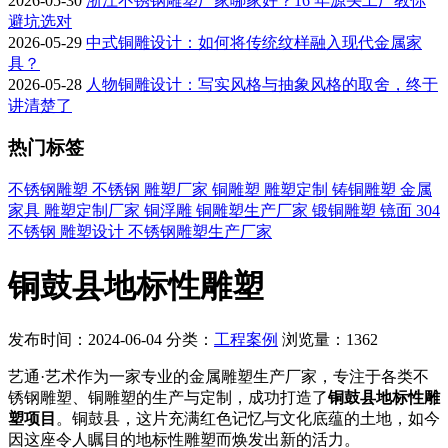
2026-05-30
浙江不锈钢雕塑厂家哪家好？16 年源头工厂教你
避坑选对
2026-05-29
中式铜雕设计：如何将传统纹样融入现代金属家
具？
2026-05-28
人物铜雕设计：写实风格与抽象风格的取舍，终于
讲清楚了
热门标签
不锈钢雕塑
不锈钢
雕塑厂家
铜雕塑
雕塑定制
铸铜雕塑
金属
家具
雕塑定制厂家
铜浮雕
铜雕塑生产厂家
锻铜雕塑
镜面
304
不锈钢
雕塑设计
不锈钢雕塑生产厂家
铜鼓县地标性雕塑
发布时间：2024-06-04
分类：
工程案例
浏览量：1362
艺通·艺术作为一家专业的金属雕塑生产厂家，专注于各类不
锈钢雕塑、铜雕塑的生产与定制，成功打造了
铜鼓县地标性雕
塑项目
。铜鼓县，这片充满红色记忆与文化底蕴的土地，如今
因这座令人瞩目的地标性雕塑而焕发出新的活力。