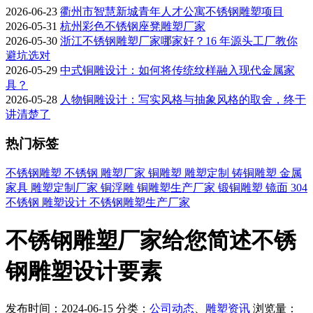
2026-06-23
衢州市智慧新城青年人才公寓不锈钢雕塑项目
2026-05-31
杭州彩色不锈钢座凳雕塑厂家
2026-05-30
浙江不锈钢雕塑厂家哪家好？16 年源头工厂教你
避坑选对
2026-05-29
中式铜雕设计：如何将传统纹样融入现代金属家
具？
2026-05-28
人物铜雕设计：写实风格与抽象风格的取舍，终于
讲清楚了
热门标签
不锈钢雕塑
不锈钢
雕塑厂家
铜雕塑
雕塑定制
铸铜雕塑
金属
家具
雕塑定制厂家
铜浮雕
铜雕塑生产厂家
锻铜雕塑
镜面
304
不锈钢
雕塑设计
不锈钢雕塑生产厂家
不锈钢雕塑厂家给您简述不锈
钢雕塑设计要素
发布时间：2024-06-15
分类：
公司动态
、
雕塑资讯
浏览量：