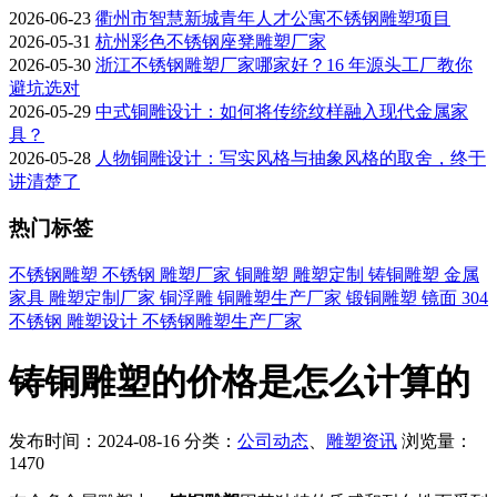
2026-06-23
衢州市智慧新城青年人才公寓不锈钢雕塑项目
2026-05-31
杭州彩色不锈钢座凳雕塑厂家
2026-05-30
浙江不锈钢雕塑厂家哪家好？16 年源头工厂教你
避坑选对
2026-05-29
中式铜雕设计：如何将传统纹样融入现代金属家
具？
2026-05-28
人物铜雕设计：写实风格与抽象风格的取舍，终于
讲清楚了
热门标签
不锈钢雕塑
不锈钢
雕塑厂家
铜雕塑
雕塑定制
铸铜雕塑
金属
家具
雕塑定制厂家
铜浮雕
铜雕塑生产厂家
锻铜雕塑
镜面
304
不锈钢
雕塑设计
不锈钢雕塑生产厂家
铸铜雕塑的价格是怎么计算的
发布时间：2024-08-16
分类：
公司动态
、
雕塑资讯
浏览量：
1470