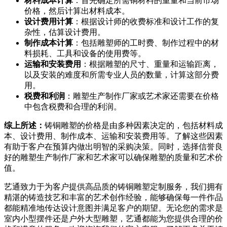
材料成本计算
：首先确定所需铜材料的重量和当前市场
价格，然后计算出材料成本。
设计费用计算
：根据设计师的收费标准和设计工作的复
杂性，估算设计费用。
制作成本计算
：包括雕塑师的工时费、制作过程中的材
料损耗、工具和设备的使用费等。
运输和安装费用
：根据雕塑的尺寸、重量和运输距离，
以及安装的难度和所需专业人员的数量，计算这部分费
用。
税费和利润
：雕塑生产制作厂家或艺术家还需要在价格
中包含税费和合理的利润。
综上所述：
铸铜雕塑的价格是由多种因素决定的，包括材料成
本、设计费用、制作成本、运输和安装费用等。了解这些因素
有助于客户在预算内做出明智的采购决策。同时，选择信誉良
好的雕塑生产制作厂家和艺术家可以确保雕塑的质量和艺术价
值。
艺通致力于为客户提供高品质的铸铜雕塑定制服务，我们拥有
精湛的铸造技艺和丰富的艺术创作经验，能够确保每一件作品
都能精准地传达设计意图并满足客户的期望。无论您的需求是
室内小型摆件还是户外大型雕塑，艺通都能为您提供合理的价