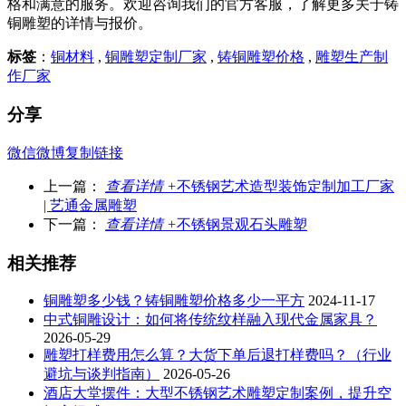
格和满意的服务。欢迎咨询我们的官方客服，了解更多关于铸
铜雕塑的详情与报价。
标签
：
铜材料
,
铜雕塑定制厂家
,
铸铜雕塑价格
,
雕塑生产制
作厂家
分享
微信
微博
复制链接
上一篇：
查看详情 +
不锈钢艺术造型装饰定制加工厂家
| 艺通金属雕塑
下一篇：
查看详情 +
不锈钢景观石头雕塑
相关推荐
铜雕塑多少钱？铸铜雕塑价格多少一平方
2024-11-17
中式铜雕设计：如何将传统纹样融入现代金属家具？
2026-05-29
雕塑打样费用怎么算？大货下单后退打样费吗？（行业
避坑与谈判指南）
2026-05-26
酒店大堂摆件：大型不锈钢艺术雕塑定制案例，提升空