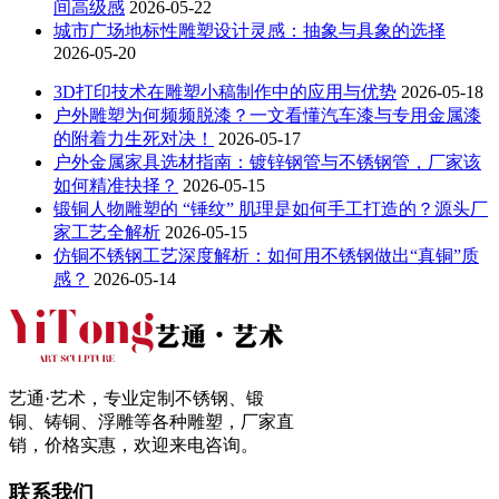
间高级感
2026-05-22
城市广场地标性雕塑设计灵感：抽象与具象的选择
2026-05-20
3D打印技术在雕塑小稿制作中的应用与优势
2026-05-18
户外雕塑为何频频脱漆？一文看懂汽车漆与专用金属漆
的附着力生死对决！
2026-05-17
户外金属家具选材指南：镀锌钢管与不锈钢管，厂家该
如何精准抉择？
2026-05-15
锻铜人物雕塑的 “锤纹” 肌理是如何手工打造的？源头厂
家工艺全解析
2026-05-15
仿铜不锈钢工艺深度解析：如何用不锈钢做出“真铜”质
感？
2026-05-14
艺通·艺术，专业定制不锈钢、锻
铜、铸铜、浮雕等各种雕塑，厂家直
销，价格实惠，欢迎来电咨询。
联系我们